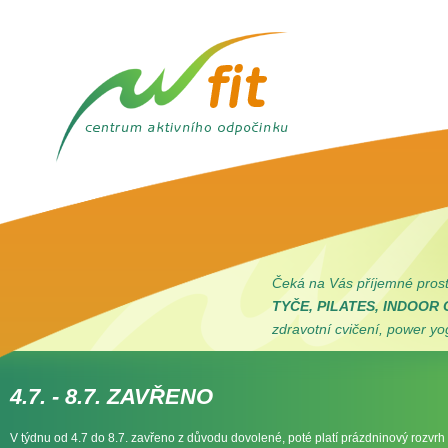
Čeká na Vás příjemné prost
TYČE, PILATES, INDOOR
zdravotní cvičení, power yo
4.7. - 8.7. ZAVŘENO
V týdnu od 4.7 do 8.7. zavřeno z důvodu dovolené, poté platí prázdninový rozvrh c