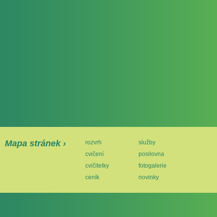
Mapa stránek ›
rozvrh
služby
cvičení
posilovna
cvičitelky
fotogalerie
ceník
novinky